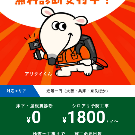
対応エリア
近畿一円（大阪・兵庫・奈良ほか）
床下・屋根裏診断
シロアリ予防工事
0
1800
¥
¥
/㎡〜
検査〜工事まで
施工必要日数