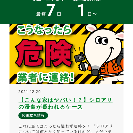
7
1
最短
日
日〜
2021.12.20
【こんな家はヤバい！？】シロアリ
の浸食が疑われるケース
お役立ち情報
これに当てはまったら迷わず連絡を！ 「シロアリ
については何となく知っているけれど、まだウチ